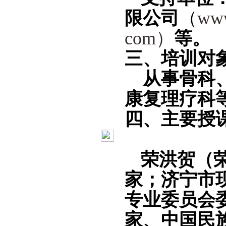
限公司
（
www
com
）
等。
三、培训对
从事骨科
康复理疗科
四、
主要
授
荣
洪
贺
（
家
；
济宁市
专业委员会
家、中国民