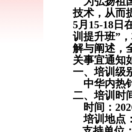
为弘扬祖
技术，从而
5
月
15
-
18
日
训提升班
”，
解与阐述，
关事宜通知
一、培训
级
中华
内热
二、培训时
时间：
20
2
培训地点
支持单位