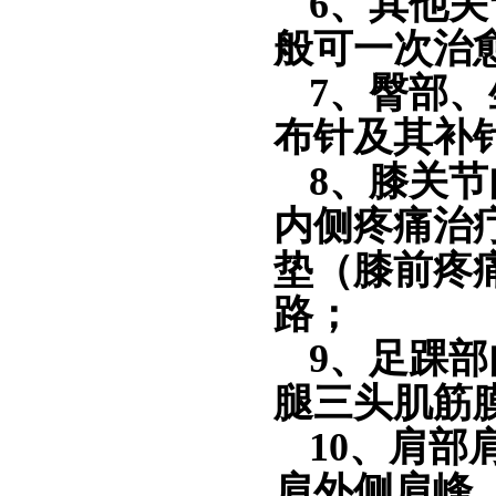
6、其他
般可一次治
7、臀部
布针及其补
8、膝关
内侧
疼痛
治
垫（膝前
疼
路；
9、足踝
腿三头肌筋
10、肩
肩外侧肩峰