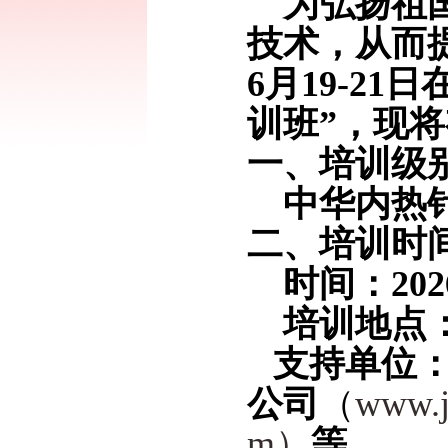
为弘扬祖
技术，从而
6
月
19
-
21
日
训班
”，
现将
一、培训
级
中华
内热
二、培训时
时间：
20
2
培训地点
支持单位
公司
（
www.
m
）
等。